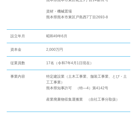
資材・機械置場
熊本県熊本市東区戸島西7丁目2693-8
設立年月
昭和49年6月
資本金
2,000万円
従業員数
17名（令和7年4月1日現在）
事業内容
特定建設業（土木工事業、舗装工事業、とび・土
工工事業）
熊本県知事許可 （特―4）第4142号
産業廃棄物収集運搬業 （自社工事分取扱）