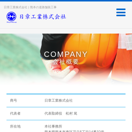
日章工業株式会社 | 熊本の道路舗装工事
COMPANY
会社概要
商号
日章工業株式会社
代表者
代表取締役 松村 篤
所在地
本社事務所
熊本県熊本市東区花立5丁目14番32号