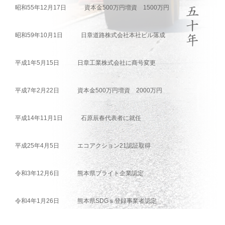
昭和55年12月17日
資本金500万円増資 1500万円
昭和59年10月1日
日章道路株式会社本社ビル落成
平成1年5月15日
日章工業株式会社に商号変更
平成7年2月22日
資本金500万円増資 2000万円
平成14年11月1日
石原辰春代表者に就任
平成25年4月5日
エコアクション21認証取得
令和3年12月6日
熊本県ブライト企業認定
令和4年1月26日
熊本県SDGｓ登録事業者認定