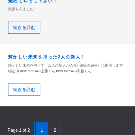
褒めてやって下さい！
頑張り💪ました‼️
続きを読む
輝かしい未来を持った2人の新人！
輝かしい未来を抱えて、二人の新人が入社‼️ 彼等の頑張りに期待します
(笑))))) new face•••••上蔀くん new face•••••工藤くん
続きを読む
Page 1 of 2
1
2